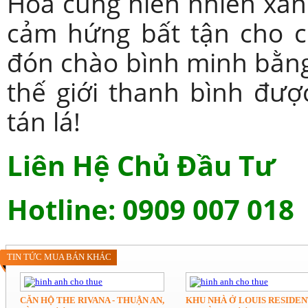
Hòa cùng hiên nhiên xan
cảm hứng bất tận cho c
đón chào bình minh bằng
thế giới thanh bình đư
tán lá!
Liên Hệ Chủ Đầu Tư
Hotline: 0909 007 018
TIN TỨC MUA BÁN KHÁC
CĂN HỘ THE RIVANA - THUẬN AN,
KHU NHÀ Ở LOUIS RESIDENT