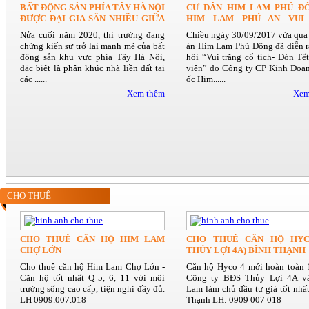
BẤT ĐỘNG SẢN PHÍA TÂY HÀ NỘI
CƯ DÂN HIM LAM PHÚ ĐÔ
ĐƯỢC ĐẠI GIA SĂN NHIỀU GIỮA
HIM LAM PHÚ AN VUI
ĐẠI DỊCH?
TRUNG THU 2017
Nửa cuối năm 2020, thị trường đang
Chiều ngày 30/09/2017 vừa qua 
chứng kiến sự trở lại mạnh mẽ của bất
án Him Lam Phú Đông đã diễn 
động sản khu vực phía Tây Hà Nội,
hội “Vui trăng cổ tích- Đón Tế
đặc biệt là phân khúc nhà liền đất tại
viên” do Công ty CP Kinh Doa
các ......
ốc Him......
Xem thêm
Xem
CHO THUÊ
CHO THUÊ CĂN HỘ HIM LAM
CHO THUÊ CĂN HỘ HYC
CHỢ LỚN
THỦY LỢI 4A) BÌNH THẠNH
Cho thuê căn hộ Him Lam Chợ Lớn -
Căn hộ Hyco 4 mới hoàn toàn
Căn hộ tốt nhất Q 5, 6, 11 với môi
Công ty BĐS Thủy Lợi 4A v
trường sống cao cấp, tiện nghi đầy đủ.
Lam làm chủ đầu tư giá tốt nhấ
LH 0909.007.018
Thạnh LH: 0909 007 018