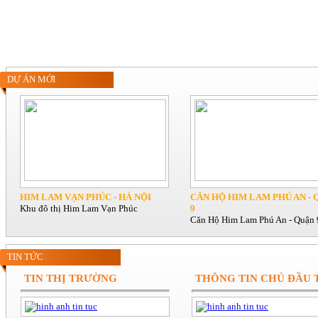
DỰ ÁN MỚI
HIM LAM VẠN PHÚC - HÀ NỘI
CĂN HỘ HIM LAM PHÚ AN - 
Khu đô thị Him Lam Vạn Phúc
9
Căn Hộ Him Lam Phú An - Quận 
TIN TỨC
TIN THỊ TRƯỜNG
THÔNG TIN CHỦ ĐẦU 