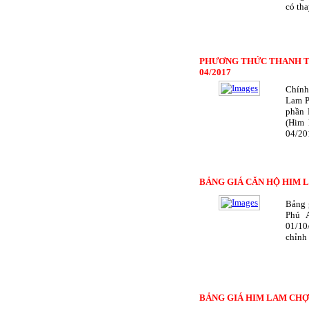
có tha
PHƯƠNG THỨC THANH T
04/2017
Chính
Lam P
phần 
(Him 
04/201
BẢNG GIÁ CĂN HỘ HIM L
Bảng 
Phú 
01/10
chỉnh
BẢNG GIÁ HIM LAM CHỢ