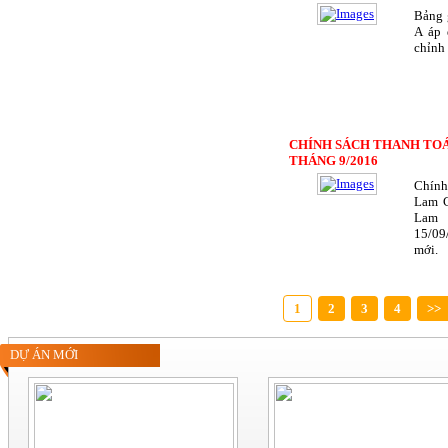
Bảng 
A áp 
chỉnh
CHÍNH SÁCH THANH TO
THÁNG 9/2016
Chính
Lam C
Lam 
15/09
mới.
1
2
3
4
>>
DỰ ÁN MỚI