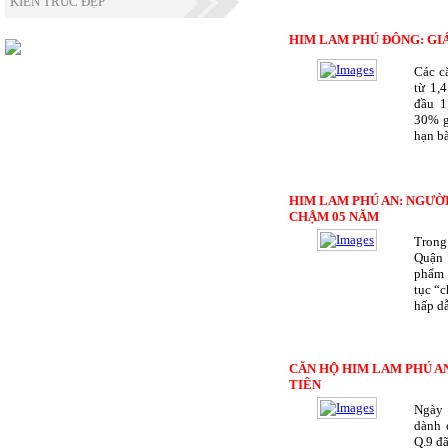
KIẾN TRÚC ĐẸP
HIM LAM PHÚ ĐÔNG: GIÁ
Các c
từ 1,
đầu 1
30% gi
hạn bà
HIM LAM PHÚ AN: NGƯỜ
CHẬM 05 NĂM
Trong
Quận 
phẩm 
tục “c
hấp d
CĂN HỘ HIM LAM PHÚ A
TIÊN
Ngày 
dành 
Q.9 đã