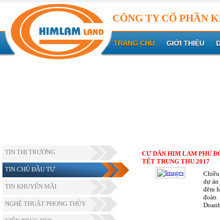
CÔNG TY CỔ PHẦN K
TRANG CHỦ
GIỚI THIỆU
TIN THỊ TRƯỜNG
CƯ DÂN HIM LAM PHÚ ĐÔ
TẾT TRUNG THU 2017
TIN CHỦ ĐẦU TƯ
Chiều
dự án
TIN KHUYẾN MÃI
đêm h
đoàn
NGHỆ THUẬT PHONG THỦY
Doanh