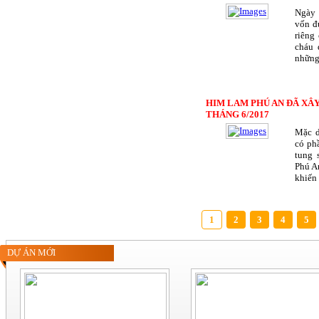
Ngày 
vốn đ
riêng
cháu 
những
HIM LAM PHÚ AN ĐÃ XÂY
THÁNG 6/2017
Mặc d
có ph
tung 
Phú An
khiến 
1
2
3
4
5
DỰ ÁN MỚI