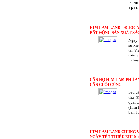
là dự
Tp.HCM
HIM LAM LAND – ĐƯỢC 
BẤT ĐỘNG SẢN XUẤT SẮC
Ngày 
sự ki
tại V
trường
vị hay
CĂN HỘ HIM LAM PHÚ AN 
CĂN CUỐI CÙNG
Sau cá
thụ 9
qua, 
(Him 
bán 15
HIM LAM LAND CHUNG V
NGÀY TẾT THIẾU NHI 01/0