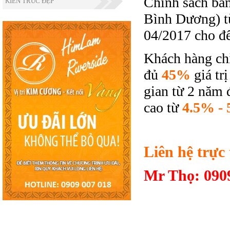
Chính sách bá
KIẾN TRÚC ĐẸP
Bình Dương)
t
04/2017 cho đế
Khách hàng chỉ
đủ
45%
giá trị
gian từ 2 năm 
cao từ
4.5% -
Liên hệ trực
Mr Thọ: 090