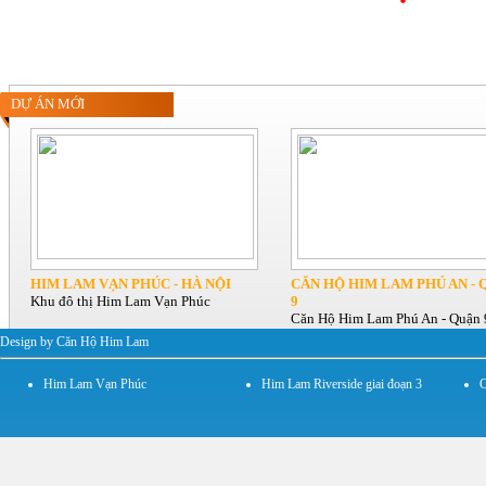
DỰ ÁN MỚI
HIM LAM VẠN PHÚC - HÀ NỘI
CĂN HỘ HIM LAM PHÚ AN - 
Khu đô thị Him Lam Vạn Phúc
9
Căn Hộ Him Lam Phú An - Quận 
Design by Căn Hộ Him Lam
Him Lam Vạn Phúc
Him Lam Riverside giai đoạn 3
C