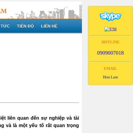
AM
 TỨC
TIẾN ĐỘ
LIÊN HỆ
HOTLINE
0909007018
EMAIL
Him Lam
ệt liên quan đến sự nghiệp và tài
g và là một yếu tố rất quan trọng