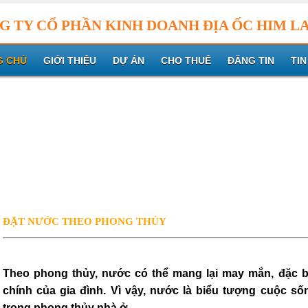
G TY CỔ PHẦN KINH DOANH ĐỊA ỐC HIM L
G CHỦ
GIỚI THIỆU
DỰ ÁN
CHO THUÊ
ĐĂNG TIN
TIN
ĐẶT NƯỚC THEO PHONG THỦY
Theo phong thủy, nước có thể mang lại may mắn, đặc bi
chính của gia đình. Vì vậy, nước là biểu tượng cuộc sốn
trong phong thủy nhà ở.