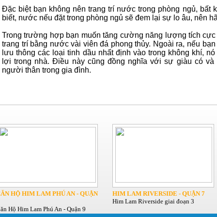
Đặc biệt bạn không nên trang trí nước trong phòng ngủ, bất
biết, nước nếu đặt trong phòng ngủ sẽ đem lại sự lo âu, nên 
Trong trường hợp bạn muốn tăng cường năng lượng tích cực t
trang trí bằng nước vài viên đá phong thủy. Ngoài ra, nếu bạ
lưu thông các loại tinh dầu nhất định vào trong không khí, n
lợi trong nhà. Điều này cũng đồng nghĩa với sự giàu có v
người thân trong gia đình.
ĂN HỘ HIM LAM PHÚ AN - QUẬN
HIM LAM RIVERSIDE - QUẬN 7
Him Lam Riverside giai đoạn 3
ăn Hộ Him Lam Phú An - Quận 9