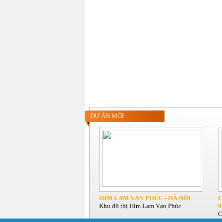
DỰ ÁN MỚI
HIM LAM VẠN PHÚC - HÀ NỘI
C
Khu đô thị Him Lam Vạn Phúc
9
C