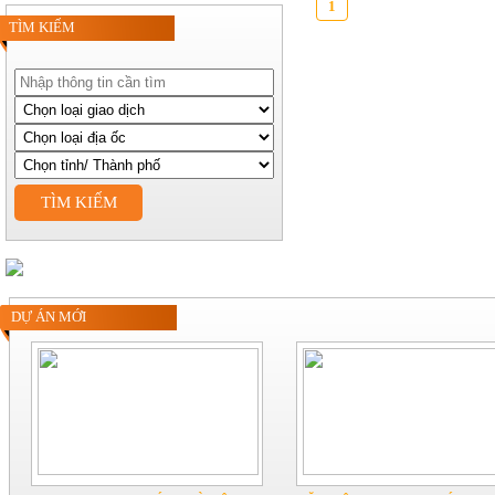
1
TÌM KIẾM
TÌM KIẾM
DỰ ÁN MỚI