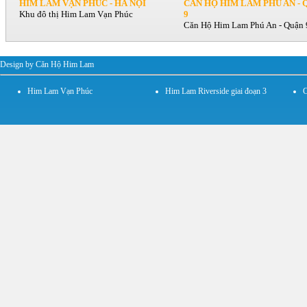
HIM LAM VẠN PHÚC - HÀ NỘI
CĂN HỘ HIM LAM PHÚ AN - 
Khu đô thị Him Lam Vạn Phúc
9
Căn Hộ Him Lam Phú An - Quận 
Design by Căn Hộ Him Lam
Him Lam Vạn Phúc
Him Lam Riverside giai đoạn 3
C