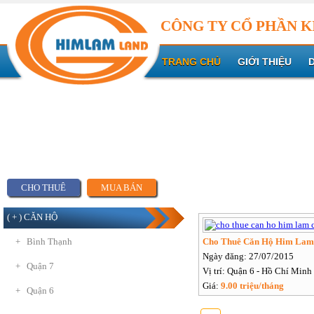
CÔNG TY CỔ PHẦN K
TRANG CHỦ
GIỚI THIỆU
CHO THUÊ
MUA BÁN
( + ) CĂN HỘ
+ Bình Thạnh
Cho Thuê Căn Hộ Him Lam
Ngày đăng: 27/07/2015
+ Quận 7
Vị trí: Quận 6 - Hồ Chí Minh
Giá:
9.00 triệu/tháng
+ Quận 6