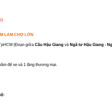
ọ)
IM LAM CHỢ LỚN
 TpHCM (
Đo
ạn
gi
ữa
Cầu
H
ậu Giang
v
à
N
g
ã t
ư H
ậu Giang - N
 hầm để xe và 1 tầng thương mại.
hộ: