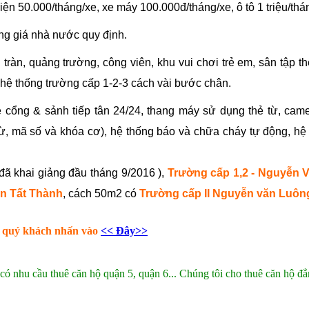
iện 50.000/tháng/xe, xe máy 100.000đ/tháng/xe, ô tô 1 triệu/thá
ung giá nhà nước quy định.
 tràn, quảng trường, công viên, khu vui chơi trẻ em, sân tập th
 hệ thống trường cấp 1-2-3 cách vài bước chân.
 cổng & sảnh tiếp tân 24/24, thang máy sử dụng thẻ từ, came
ừ, mã số và khóa cơ), hệ thống báo và chữa cháy tự động, hệ 
đã khai giảng đầu tháng 9/2016 ),
Trường cấp 1,2
- Nguyễn 
ễn Tất Thành
, cách 50m2 có
Trường cấp II Nguyễn văn Luôn
ộ quý khách nhấn vào
<< Đây>>
có nhu cầu thuê căn hộ quận 5, quận 6... Chúng tôi cho thuê căn hộ đẳ