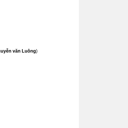
guy
ễn v
ăn Lu
ông
)