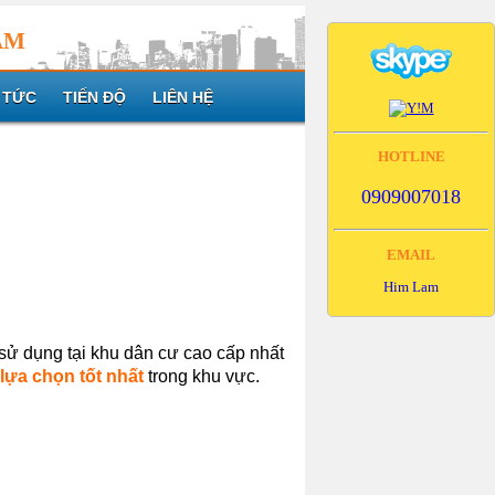
AM
 TỨC
TIẾN ĐỘ
LIÊN HỆ
HOTLINE
0909007018
EMAIL
Him Lam
 sử dụng tại khu dân cư cao cấp nhất
 lựa chọn tốt nhất
trong khu vực.