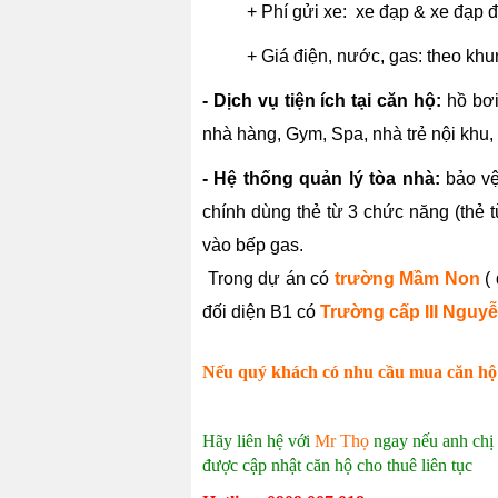
+ Phí gửi xe: xe đạp & xe đạp đ
+ Giá điện, nước, gas: theo kh
- Dịch vụ tiện ích tại căn hộ:
hồ bơi
nhà hàng, Gym, Spa, nhà trẻ nội khu,
- Hệ thống quản lý tòa nhà:
bảo vệ
chính dùng thẻ từ 3 chức năng (thẻ t
vào bếp gas.
Trong dự án có
trường Mầm Non
( 
đối diện B1 có
Trường cấp III Nguy
Nếu quý khách có nhu cầu mua căn h
Hãy liên hệ với
Mr Thọ
ngay nếu anh chị 
được cập nhật căn hộ cho thuê liên tục