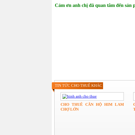
Cảm ơn anh chị đã quan tâm đến sản
Cho thuê căn hộ quận 6
Cho thue can ho quan 5
TIN TỨC CHO THUÊ KHÁC
CHO THUÊ CĂN HỘ HIM LAM
CHỢ LỚN