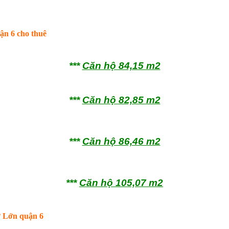
n 6 cho thuê
***
Căn hộ 84,15 m2
***
Căn hộ 82,85 m2
***
Căn hộ 86,46 m2
***
Căn hộ 105,07 m2
ợ Lớn quận 6