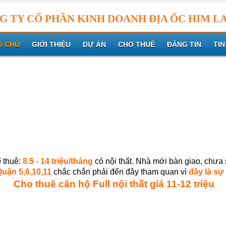
G TY CỔ PHẦN KINH DOANH ĐỊA ỐC HIM L
G CHỦ
GIỚI THIỆU
DỰ ÁN
CHO THUÊ
ĐĂNG TIN
TIN
á
thuê:
8.5 - 14 triệu/tháng
có nội thất. Nhà mới bàn giao, chưa
Quận 5,6,10,11
chắc chắn phải đến đây tham quan vì
đây là sự
Cho thuê căn hộ Full nội thất giá 11-12 triệu