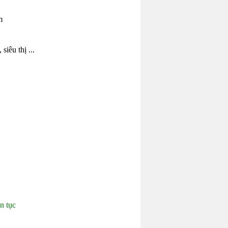
m
iêu thị ...
n tục