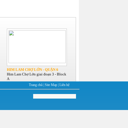
HIM LAM CHỢ LỚN - QUẬN 6
Him Lam Chợ Lớn giai đoạn 3 - Block
A
Trang chủ
|
Site Map
|
Liên hệ