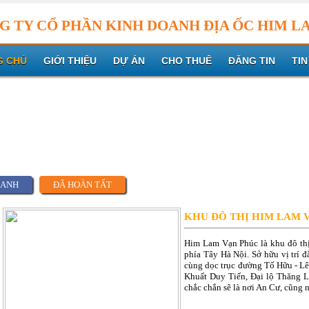
G TY CỔ PHẦN KINH DOANH ĐỊA ỐC HIM L
G CHỦ
GIỚI THIỆU
DỰ ÁN
CHO THUÊ
ĐĂNG TIN
TIN
OANH
ĐÃ HOÀN TẤT
KHU ĐÔ THỊ HIM LAM 
Him Lam Vạn Phúc là khu đô th
phía Tây Hà Nội. Sở hữu vị trí 
cùng dọc trục đường Tố Hữu - Lê
Khuất Duy Tiến, Đại lộ Thăng L
chắc chắn sẽ là nơi An Cư, cũng 