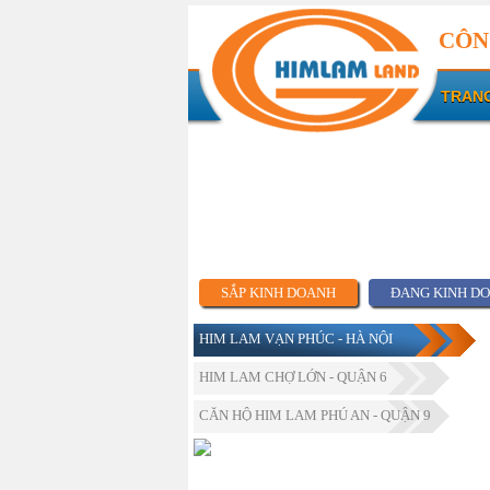
CÔN
TRAN
SẮP KINH DOANH
ĐANG KINH D
HIM LAM VẠN PHÚC - HÀ NỘI
HIM LAM CHỢ LỚN - QUẬN 6
CĂN HỘ HIM LAM PHÚ AN - QUẬN 9