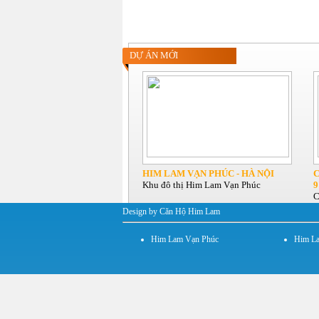
DỰ ÁN MỚI
HIM LAM VẠN PHÚC - HÀ NỘI
C
Khu đô thị Him Lam Vạn Phúc
9
C
Design by Căn Hộ Him Lam
Him Lam Vạn Phúc
Him La