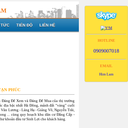
AM
 TỨC
TIẾN ĐỘ
LIÊN HỆ
HOTLINE
0909007018
EMAIL
Him Lam
VẠN PHÚC
ị Đáng Để Xem và Đáng Để Mua của thị trường
đắc địa bậc nhất Hà Đông, mảnh đất “vàng” cuối
 Văn Lương - Láng Hạ - Giảng Võ, Nguyễn Trãi,
ong ... cùng quy hoạch khu dân cư Đẳng Cấp -
như khoản đầu tư Sinh Lợi cho khách hàng.