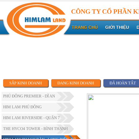
CÔNG TY CỔ PHẦN K
TRANG CHỦ
GIỚI THIỆU
SẮP KINH DOANH
ĐANG KINH DOANH
ĐÃ HOÀN TẤT
PHÚ ĐÔNG PREMIER - DĨ AN
HIM LAM PHÚ ĐÔNG
HIM LAM RIVERSIDE - QUẬN 7
THE HYCO4 TOWER - BÌNH THẠNH