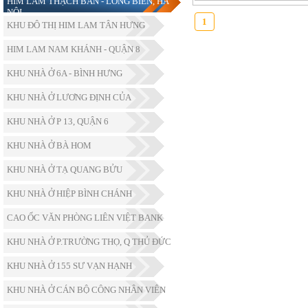
HIM LAM THẠCH BÀN - LONG BIÊN, HÀ
NỘI
1
KHU ĐÔ THỊ HIM LAM TÂN HƯNG
HIM LAM NAM KHÁNH - QUẬN 8
KHU NHÀ Ở 6A - BÌNH HƯNG
KHU NHÀ Ở LƯƠNG ĐỊNH CỦA
KHU NHÀ Ở P 13, QUẬN 6
KHU NHÀ Ở BÀ HOM
KHU NHÀ Ở TẠ QUANG BỬU
KHU NHÀ Ở HIỆP BÌNH CHÁNH
CAO ỐC VĂN PHÒNG LIÊN VIỆT BANK
KHU NHÀ Ở P.TRƯỜNG THỌ, Q THỦ ĐỨC
KHU NHÀ Ở 155 SƯ VẠN HẠNH
KHU NHÀ Ở CÁN BỘ CÔNG NHÂN VIÊN