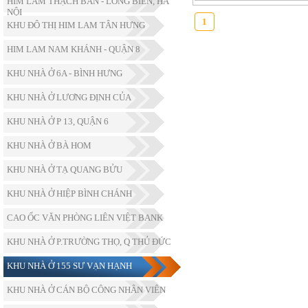
HIM LAM THẠCH BÀN - LONG BIÊN, HÀ
NỘI
1
KHU ĐÔ THỊ HIM LAM TÂN HƯNG
HIM LAM NAM KHÁNH - QUẬN 8
KHU NHÀ Ở 6A - BÌNH HƯNG
KHU NHÀ Ở LƯƠNG ĐỊNH CỦA
KHU NHÀ Ở P 13, QUẬN 6
KHU NHÀ Ở BÀ HOM
KHU NHÀ Ở TẠ QUANG BỬU
KHU NHÀ Ở HIỆP BÌNH CHÁNH
CAO ỐC VĂN PHÒNG LIÊN VIỆT BANK
KHU NHÀ Ở P.TRƯỜNG THỌ, Q THỦ ĐỨC
KHU NHÀ Ở 155 SƯ VẠN HẠNH
KHU NHÀ Ở CÁN BỘ CÔNG NHÂN VIÊN