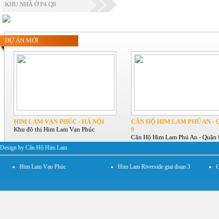
KHU NHÀ Ở P4 Q8
DỰ ÁN MỚI
HIM LAM VẠN PHÚC - HÀ NỘI
CĂN HỘ HIM LAM PHÚ AN - 
Khu đô thị Him Lam Vạn Phúc
9
Căn Hộ Him Lam Phú An - Quận 
Design by Căn Hộ Him Lam
Him Lam Vạn Phúc
Him Lam Riverside giai đoạn 3
C