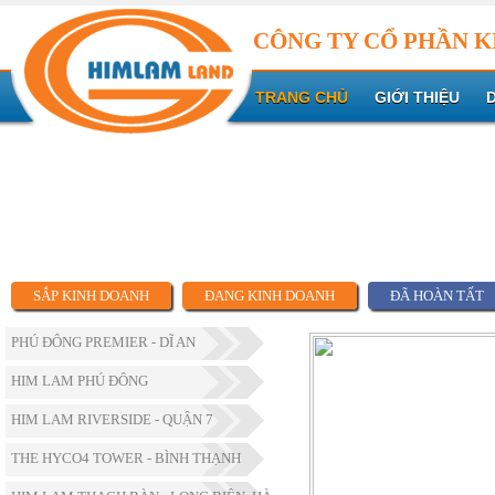
CÔNG TY CỔ PHẦN K
TRANG CHỦ
GIỚI THIỆU
SẮP KINH DOANH
ĐANG KINH DOANH
ĐÃ HOÀN TẤT
PHÚ ĐÔNG PREMIER - DĨ AN
HIM LAM PHÚ ĐÔNG
HIM LAM RIVERSIDE - QUẬN 7
THE HYCO4 TOWER - BÌNH THẠNH