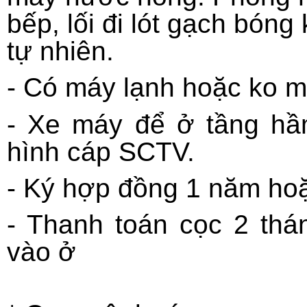
bếp, lối đi lót gạch bón
tự nhiên.
- Có máy lạnh hoặc ko 
- Xe máy để ở tầng hầm.
hình cáp SCTV.
- Ký hợp đồng 1 năm ho
- Thanh toán cọc 2 thá
vào ở