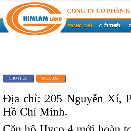
CÔNG TY CỔ PHẦN K
TRANG CHỦ
GIỚI THIỆU
CHO THUÊ
MUA BÁN
Địa chỉ: 205 Nguyễn Xí, 
Hồ Chí Minh.
Căn hộ Hyco 4 mới hoàn t