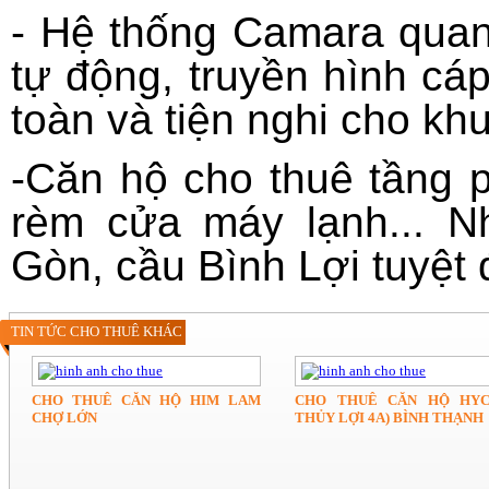
- Hệ thống Camara quan
tự động, truyền hình cáp,
toàn và tiện nghi cho kh
-Căn hộ cho thuê tầng 
rèm cửa máy lạnh... N
Gòn, cầu Bình Lợi tuyệt 
TIN TỨC CHO THUÊ KHÁC
CHO THUÊ CĂN HỘ HIM LAM
CHO THUÊ CĂN HỘ HYC
CHỢ LỚN
THỦY LỢI 4A) BÌNH THẠNH