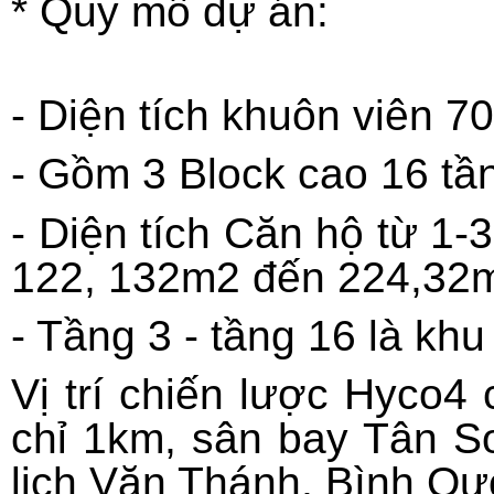
* Quy mô dự án:
- Diện tích khuôn viên 7
- Gồm 3 Block cao 16 tầ
- Diện tích Căn hộ từ 1-3
122, 132m2 đến 224,32
- Tầng 3 - tầng 16 là khu
Vị trí chiến lược Hyco4
chỉ 1km, sân bay Tân S
lịch Văn Thánh, Bình Qướ