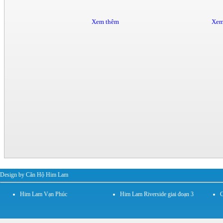
Xem thêm
Xem
Design by Căn Hộ Him Lam
Him Lam Vạn Phúc
Him Lam Riverside giai đoạn 3
C