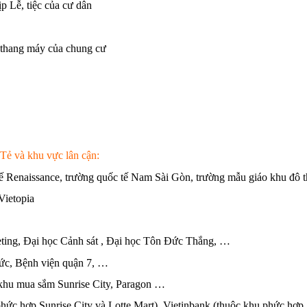
p Lễ, tiệc của cư dân
h thang máy của chung cư
ẻ và khu vực lân cận:
tế Renaissance, trường quốc tế Nam Sài Gòn, trường mẫu giáo khu đ
 Vietopia
ting, Đại học Cảnh sát , Đại học Tôn Đức Thắng, …
c, Bệnh viện quận 7, …
 khu mua sắm Sunrise City, Paragon …
ức hợp Sunrise City và Lotte Mart), Vietinbank (thuộc khu phức hợp 