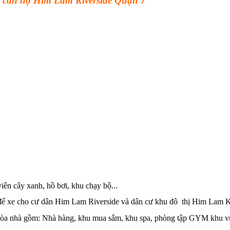
uê căn hộ Him Lam Riverside Quận 7
iên cây xanh, hồ bơi, khu chạy bộ...
 để xe cho cư dân Him Lam Riverside và dân cư khu đô thị Him Lam 
a tòa nhà gồm: Nhà hàng, khu mua sắm, khu spa, phòng tập GYM khu vu