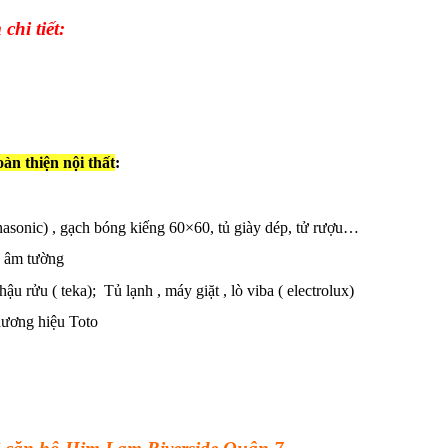
chi tiết:
oàn thiện nội thất
:
asonic) , gạch bóng kiếng 60×60, tủ giày dép, tử rượu…
ủ âm tường
ậu rửu ( teka); Tủ lạnh , máy giặt , lò viba ( electrolux)
thương hiệu Toto