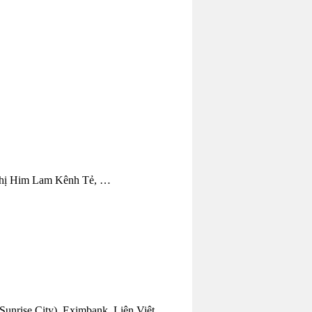
ô thị Him Lam Kênh Tẻ, …
Sunrise City), Eximbank, Liên Việt, …