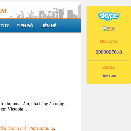
AM
 TỨC
TIẾN ĐỘ
LIÊN HỆ
HOTLINE
0909007018
EMAIL
Him Lam
 từ khu mua sắm, nhà hàng ăn uống,
ẻ em Vietopia …
đều là nhà mới chưa sử dụng
.