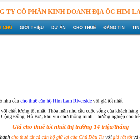
G TY CỔ PHẦN KINH DOANH ĐỊA ỐC HIM L
G CHỦ
GIỚI THIỆU
DỰ ÁN
CHO THUÊ
ĐĂNG TIN
TIN
có nhu cầu
cho thuê căn hộ Him Lam Riverside
với giá tốt nhất
với chất lượng tốt nhất, Thỏa mãn nhu cầu cuộc sống của khách hàng
Cộng Đồng, Hồ Bơi, khu vui chơi thông minh – hướng nghiệp cho tr
Giá cho thuê tốt nhất thị trường 14 triệu/tháng
n hành
cho thuê tất cả căn hộ giữ lại của Chủ Đầu Tư
với
giá rất tốt
và