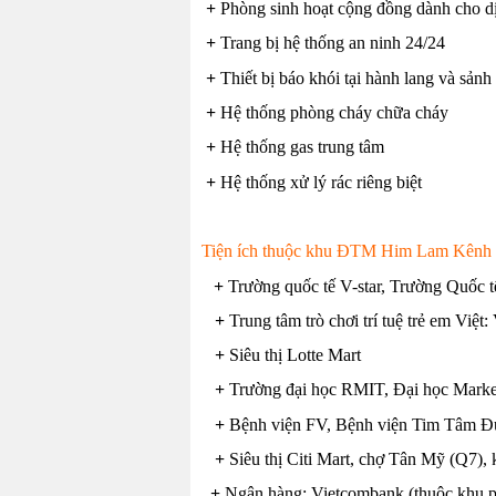
+
Phòng sinh hoạt cộng đồng dành cho dị
+
Trang bị hệ thống an ninh 24/24
+
Thiết bị báo khói tại hành lang và sản
+
Hệ thống phòng cháy chữa cháy
+
Hệ thống gas trung tâm
+
Hệ thống xử lý rác riêng biệt
Tiện ích thuộc khu ĐTM Him Lam Kênh T
+
Trường quốc tế V-star, Trường Quốc 
+
Trung tâm trò chơi trí tuệ trẻ em Việt:
+
Siêu thị Lotte Mart
+
Trường đại học RMIT, Đại học Marke
+
Bệnh viện FV, Bệnh viện Tim Tâm Đứ
+
Siêu thị Citi Mart, chợ Tân Mỹ (Q7),
+
Ngân hàng: Vietcombank (thuộc khu ph