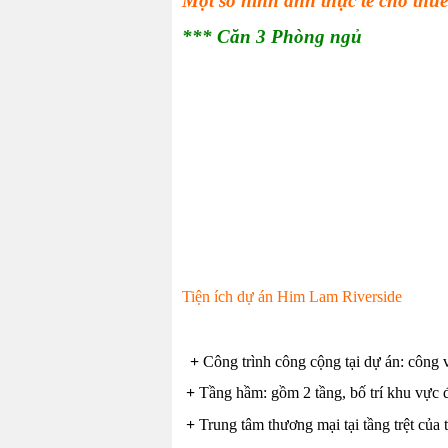
Một số hình ảnh thực tế cho th
*** Căn 3 Phòng ngủ
Tiện ích dự án Him Lam Riverside
+
Công trình công cộng tại dự án: công v
+
Tầng hầm: gồm 2 tầng, bố trí khu vực
+
Trung tâm thương mại tại tầng trệt củ