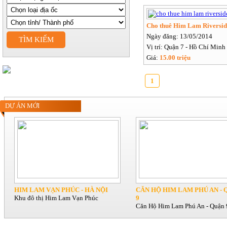
Cho thuê Him Lam Riversid
Ngày đăng: 13/05/2014
TÌM KIẾM
Vị trí: Quận 7 - Hồ Chí Minh
Giá:
15.00 triệu
1
DỰ ÁN MỚI
HIM LAM VẠN PHÚC - HÀ NỘI
CĂN HỘ HIM LAM PHÚ AN - 
Khu đô thị Him Lam Vạn Phúc
9
Căn Hộ Him Lam Phú An - Quận 