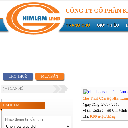
CÔNG TY CỔ PHẦN K
TRANG CHỦ
GIỚI THIỆU
CHO THUÊ
MUA BÁN
( + ) CĂN HỘ
Cho Thuê Căn Hộ Him Lam
Ngày đăng: 27/07/2015
TÌM KIẾM
Vị trí: Quận 6 - Hồ Chí Minh
Giá:
9.00 triệu/tháng