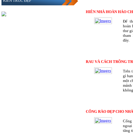
KIẾN TRÚC ĐẸP
HIÊN NHÀ HOÀN HẢO CH
Để th
hoàn 
thư gi
tham 
đây.
RAU VÀ CÁCH TRỒNG T
Trên t
gì bạn
một ch
mảnh v
không 
CỔNG RÀO ĐẸP CHO NHÀ
Cổng 
ngoại
tăng 