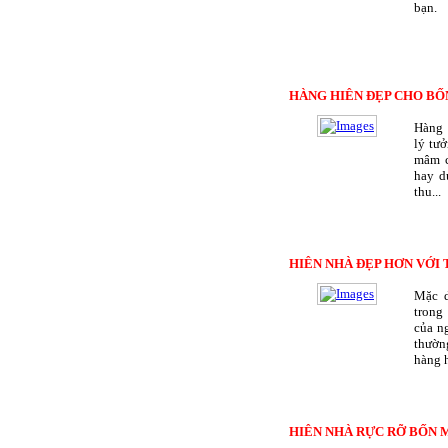
bạn.
HÀNG HIÊN ĐẸP CHO BỐ
Hàng 
lý tư
mâm c
hay d
thu...
HIÊN NHÀ ĐẸP HƠN VỚI 
Mặc d
trong
của n
thườn
hàng h
HIÊN NHÀ RỰC RỠ BỐN 