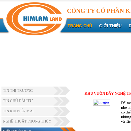
CÔNG TY CỔ PHẦN K
TRANG CHỦ
GIỚI THIỆU
TIN THỊ TRƯỜNG
KHU VƯỜN ĐẦY NGHỆ T
TIN CHỦ ĐẦU TƯ
Để ma
nhẹ n
TIN KHUYẾN MÃI
có thể
những
NGHỆ THUẬT PHONG THỦY
và sắc