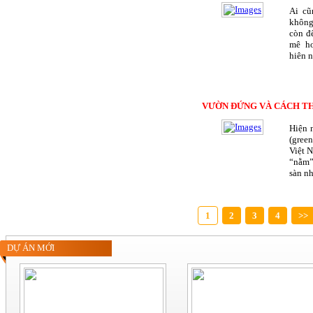
Ai cũ
không
còn đ
mê ho
hiên n
VƯỜN ĐỨNG VÀ CÁCH T
Hiện 
(gree
Việt 
“nằm”
sàn nh
1
2
3
4
>>
DỰ ÁN MỚI